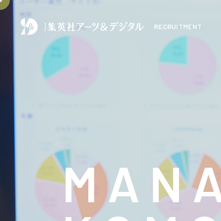
RECRUITMENT
M
A
N