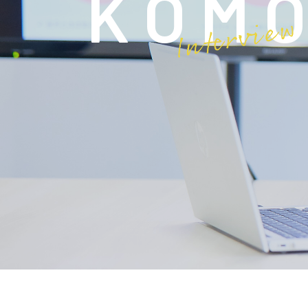
K
O
M
O